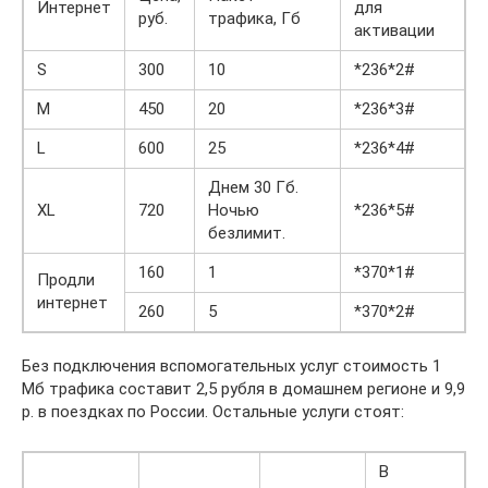
Интернет
для
руб.
трафика, Гб
активации
S
300
10
*236*2#
M
450
20
*236*3#
L
600
25
*236*4#
Днем 30 Гб.
XL
720
Ночью
*236*5#
безлимит.
160
1
*370*1#
Продли
интернет
260
5
*370*2#
Без подключения вспомогательных услуг стоимость 1
Мб трафика составит 2,5 рубля в домашнем регионе и 9,9
р. в поездках по России. Остальные услуги стоят:
В