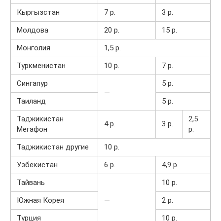
Кыргызстан
7 р.
3 р.
Молдова
20 р.
15 р.
Монголия
1,5 р.
Туркменистан
10 р.
7 р.
Сингапур
5 р.
—
Таиланд
5 р.
Таджикистан
2,5
4 р.
3 р.
Мегафон
р.
Таджикистан другие
10 р.
Узбекистан
6 р.
4,9 р.
Тайвань
10 р.
Южная Корея
—
2 р.
Турция
10 р.