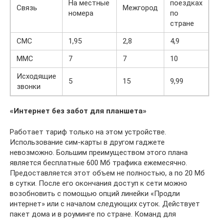
На местные
поездках
Связь
Межгород
номера
по
стране
СМС
1,95
2,8
4,9
ММС
7
7
10
Исходящие
5
15
9,99
звонки
«Интернет без забот для планшета»
Работает тариф только на этом устройстве.
Использование сим-карты в другом гаджете
невозможно. Большим преимуществом этого плана
является бесплатные 600 Мб трафика ежемесячно.
Предоставляется этот объем не полностью, а по 20 Мб
в сутки. После его окончания доступ к сети можно
возобновить с помощью опций линейки «Продли
интернет» или с началом следующих суток. Действует
пакет дома и в роуминге по стране. Команд для