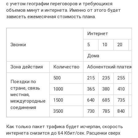
с учетом географии переговоров и требующихся
объемов минут и интернета. Именно от этого будет
зависеть ежемесячная стоимость плана.
Интернет
Звонки
5
10
20
30
Дома
Зона действия
Количество
Абонентский платеж, р
500
215
235
255
27
Поездки по
стране, связь
1000
365
380
410
44
местная,
1500
640
685
735
79
междугородные
соединения
3500
730
785
840
90
Как только пакет трафика будет исчерпан, скорость
интернета снизится до 64 Кбит/сек. Расценки сверх