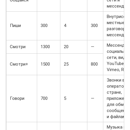
мессендже
Внутрисет
местные
Пиши
300
4
300
разговоры,
мессендже
Мессендже
Смотри
1300
20
—
социальны
сети, виде
YouTube,
Смотри+
1500
25
800
Vimeo, RuT
Звонки вну
оператора 
стране,
Говори
700
5
—
приложени
для обмен
сообщени
и файлами.
Музыка и