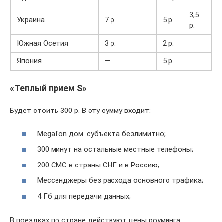
3,5
Украина
7 р.
5 р.
р.
Южная Осетия
3 р.
2 р.
Япония
—
5 р.
«Теплый прием S»
Будет стоить 300 р. В эту сумму входит:
Megafon дом. субъекта безлимитно;
300 минут на остальные местные телефоны;
200 СМС в страны СНГ и в Россию;
Мессенджеры без расхода основного трафика;
4 Гб для передачи данных;
В поездках по стране действуют цены роуминга.