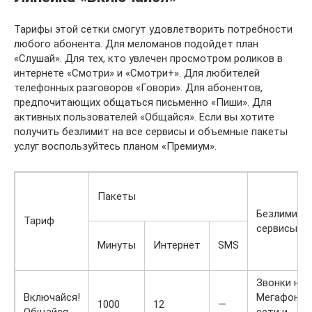
Тарифы этой сетки смогут удовлетворить потребности
любого абонента. Для меломанов подойдет план
«Слушай». Для тех, кто увлечен просмотром роликов в
интернете «Смотри» и «Смотри+». Для любителей
телефонных разговоров «Говори». Для абонентов,
предпочитающих общаться письменно «Пиши». Для
активных пользователей «Общайся». Если вы хотите
получить безлимит на все сервисы и объемные пакеты
услуг воспользуйтесь планом «Премиум».
Пакеты
Безлимитн
Тариф
сервисы
Минуты
Интернет
SMS
Звонки на
Включайся!
Мегафон, с
1000
12
—
Общайся
сети и