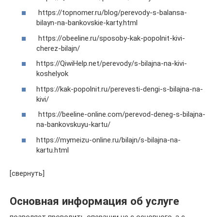
https://topnomer.ru/blog/perevody-s-balansa-
bilayn-na-bankovskie-karty.html
https://obeeline.ru/sposoby-kak-popolnit-kivi-
cherez-bilajn/
https://QiwiHelp.net/perevody/s-bilajna-na-kivi-
koshelyok
https://kak-popolnit.ru/perevesti-dengi-s-bilajna-na-
kivi/
https://beeline-online.com/perevod-deneg-s-bilajna-
na-bankovskuyu-kartu/
https://mymeizu-online.ru/bilajn/s-bilajna-na-
kartu.html
[свернуть]
Основная информация об услуге
позволяет проводить операции не с основного, а с