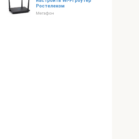
настроить Wi-Fi роутер
Ростелеком
Мегафон