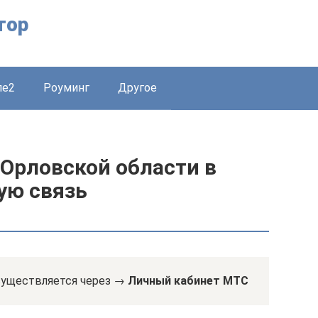
тор
ле2
Роуминг
Другое
 Орловской области в
ую связь
существляется через →
Личный кабинет МТС