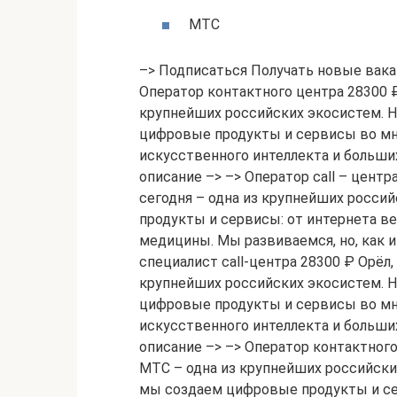
МТС
–> Подписаться Получать новые вакансии на почту Составить резюме на Trud.com Оператор контактного центра 28300 ₽ Орёл, Московское шоссе МТС МТС – одна из крупнейших российских экосистем. На базе основного телеком-бизнеса мы создаем цифровые продукты и сервисы во многих направлениях – от интернета вещей, искусственного интеллекта и больших данных до цифровой медицины … Полное описание –> –> Оператор call – центра 28300 ₽ Орёл, Московское шоссе МТС МТС сегодня – одна из крупнейших российских экосистем. Мы создаем цифровые продукты и сервисы: от интернета вещей и искусственного интеллекта до цифровой медицины. Мы развиваемся, но, как и прежде, … Полное описание –> –> Начинающий специалист call-центра 28300 ₽ Орёл, Московское шоссе МТС МТС – одна из крупнейших российских экосистем. На базе основного телеком-бизнеса мы создаем цифровые продукты и сервисы во многих направлениях – от интернета вещей, искусственного интеллекта и больших данных до цифровой медицины … Полное описание –> –> Оператор контактного центра 28300 ₽ Орёл, Московское шоссе МТС МТС – одна из крупнейших российских экосистем. На базе основного телеком-бизнеса мы создаем цифровые продукты и сервисы во многих направлениях – от интернета вещей, искусственного интеллекта и больших данных до цифровой медицины … Оператор call – центра 28300 ₽ Орёл, Московское шоссе МТС МТС сегодня – одна из крупнейших российских экосистем. Мы создаем цифровые продукты и сервисы: от интернета вещей и искусственного интеллекта до цифровой медицины. Мы развиваемся, но, как и прежде, … Начинающий специалист call-центра 28300 ₽ Орёл, Московское шоссе МТС МТС – одна из крупнейших российских экосистем. На базе основного телеком-бизнеса мы создаем цифровые продукты и сервисы во многих направлениях – от интернета вещей, искусственного интеллекта и больших данных до цифровой медицины … Оператор call – центра (удаленная работа) 26000 ₽ Орел МТС МТС – одна из крупнейших российских экосистем. На базе основного телеком-бизнеса мы создаем цифровые продукты и сервисы во многих направлениях – от интернета вещей, искусственного интеллекта и больших данных до цифровой медицины … Оператор call – центра (удаленная работа) 28300 ₽ Орел МТС МТС – одна из крупнейших российских экосистем. На базе основного телеком-бизнеса мы создаем цифровые продукты и сервисы во многих направлениях – от интернета вещей, искусственного интеллекта и больших данных до цифровой медицины … Специалист по продажам услуг 34000 ₽ Орел МТС МТС – одна из крупнейших российских экосистем. На базе основного телеком-бизнеса мы создаем цифровые продукты и сервисы во многих направлениях – от интернета вещей, искусственного интеллекта и больших данных до цифровой медицины … Специалист контактного центра (call-центра) МТС 28300 ₽ Орёл, Московское шоссе МТС МТС – одна из крупнейших российских экосистем. На базе основного телеком-бизнеса мы создаем цифровые продукты и сервисы во многих направлениях – от интернета вещей, искусственного интеллекта и больших данных до цифровой медицины … Специалист контактного центра (call-центра) МТС 26000 ₽ Орёл МТС МТС – одна из крупнейших российских экосистем. На базе основного телеком-бизнеса мы создаем цифровые продукты и сервисы во многих направлениях – от интернета вещей, искусственного интеллекта и больших данных до цифровой медицины … Оператор контактного центра 28300 ₽ Орёл, Московское шоссе МТС МТС сегодня – одна из крупнейших российских экосистем. Мы создаем цифровые продукты и сервисы: от интернета вещей и искусственного интеллекта до цифровой медицины. Мы развиваемся, но, как и прежде, … Инженер-монтажник 45000 ₽ Орел МТС МТС – одна из крупнейших российских экосистем. На базе основного телеком-бизнеса мы создаем цифровые продукты и сервисы во многих направлениях – от интернета вещей, искусственного интеллекта и больших данных до цифровой медицины … Старший инженер технической поддержки Орёл, Московское шоссе МТС МТС – одна из крупнейших российских экосистем. На базе основного телеком-бизнеса мы создаем цифровых продукты и сервисы во многих направлениях – от интернета вещей, искусственного интеллекта и больших данных до цифровой медицины и … Супервайзер 44000 ₽ Орел МТС МТС – одна из крупнейших российских экосистем. На базе основного телеком-бизнеса мы создаем цифровые продукты и сервисы во многих направлениях – от интернета вещей, искусственного интеллекта и больших данных до цифровой … Начинающий специалист контактного центра 28300 ₽ Орёл, Московское шоссе МТС МТС сегодня – одна из крупнейших российских экосистем. Мы создаем цифровые продукты и сервисы: от интернета