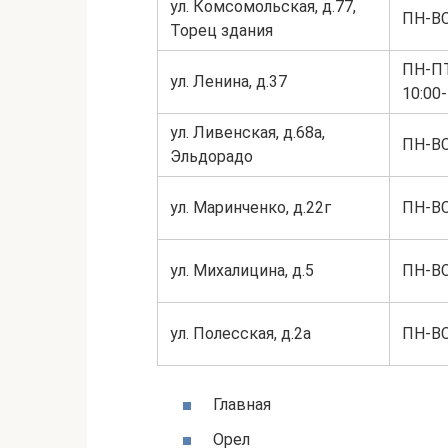
ул. Комсомольская, д.77,
ПН-ВС
Торец здания
ПН-ПТ
ул. Ленина, д.37
10:00-
ул. Ливенская, д.68а,
ПН-ВС
Эльдорадо
ул. Маринченко, д.22г
ПН-ВС
ул. Михалицина, д.5
ПН-ВС
ул. Полесская, д.2а
ПН-ВС
Главная
Орел