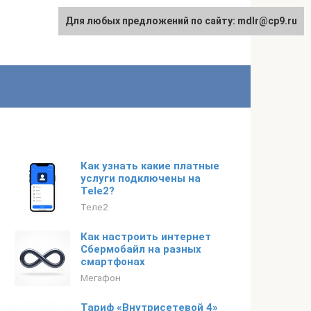
Для любых предложений по сайту: mdlr@cp9.ru
Как узнать какие платные
услуги подключены на
Tele2?
Теле2
Как настроить интернет
Сбермобайл на разных
смартфонах
Мегафон
Тариф «Внутрисетевой 4»