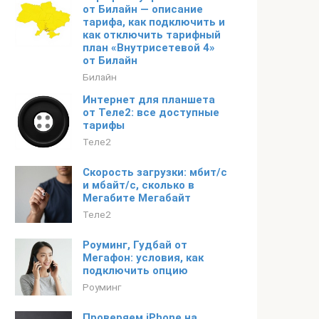
от Билайн — описание
тарифа, как подключить и
как отключить тарифный
план «Внутрисетевой 4»
от Билайн
Билайн
Интернет для планшета
от Теле2: все доступные
тарифы
Теле2
Скорость загрузки: мбит/с
и мбайт/с, сколько в
Мегабите Мегабайт
Теле2
Роуминг, Гудбай от
Мегафон: условия, как
подключить опцию
Роуминг
Проверяем iPhone на