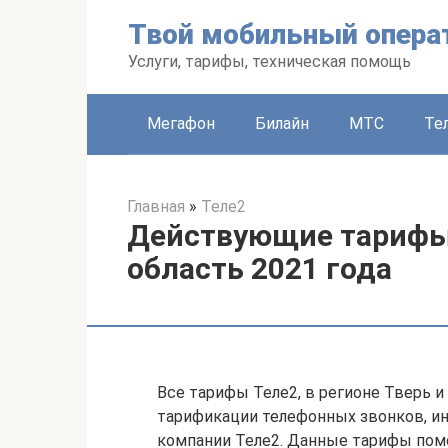
Перейти
Твой мобильный опера
к
контенту
Услуги, тарифы, техническая помощь
Мегафон
Билайн
МТС
Те
Главная
»
Теле2
Действующие тарифы 
область 2021 года
Все тарифы Теле2, в регионе Тверь и
тарификации телефонных звонков, инт
компании Теле2. Данные тарифы помо