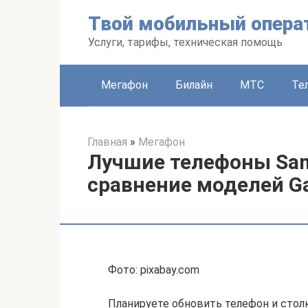
Перейти
Твой мобильный опера
к
контенту
Услуги, тарифы, техническая помощь
Мегафон
Билайн
МТС
Те
Главная
»
Мегафон
Лучшие телефоны Sa
сравнение моделей Gal
Фото: pixabay.com
Планируете обновить телефон и сто