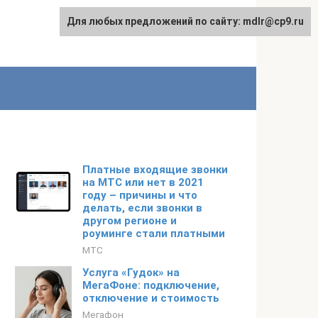
Для любых предложений по сайту: mdlr@cp9.ru
Платные входящие звонки
на МТС или нет в 2021
году – причины и что
делать, если звонки в
другом регионе и
роуминге стали платными
МТС
Услуга «Гудок» на
МегаФоне: подключение,
отключение и стоимость
Мегафон