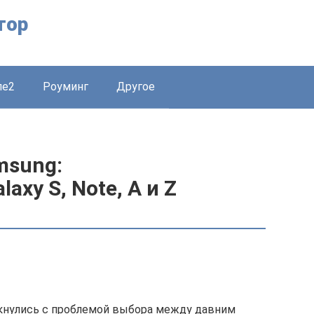
тор
ле2
Роуминг
Другое
msung:
axy S, Note, A и Z
лкнулись с проблемой выбора между давним