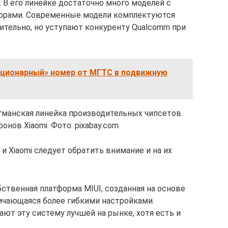
. В его линейке достаточно много моделей с
орами. Современные модели комплектуются
чительно, но уступают конкуренту Qualcomm при
ционарный» номер от МГТС в подвижную
агманская линейка производительных чипсетов.
нов Xiaomi. Фото: pixabay.com
и Xiaomi следует обратить внимание и на их
бственная платформа MIUI, созданная на основе
тличающаяся более гибкими настройками.
ют эту систему лучшей на рынке, хотя есть и