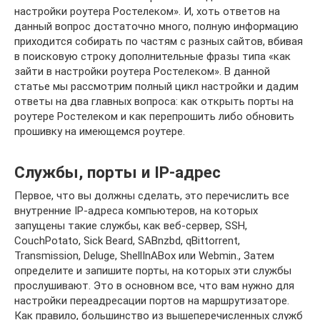
настройки роутера Ростелеком». И, хоть ответов на
данный вопрос достаточно много, полную информацию
приходится собирать по частям с разных сайтов, вбивая
в поисковую строку дополнительные фразы типа «как
зайти в настройки роутера Ростелеком». В данной
статье мы рассмотрим полный цикл настройки и дадим
ответы на два главных вопроса: как открыть порты на
роутере Ростелеком и как перепрошить либо обновить
прошивку на имеющемся роутере.
Службы, порты и IP-адрес
Первое, что вы должны сделать, это перечислить все
внутренние IP-адреса компьютеров, на которых
запущены такие службы, как веб-сервер, SSH,
CouchPotato, Sick Beard, SABnzbd, qBittorrent,
Transmission, Deluge, ShellInABox или Webmin., Затем
определите и запишите порты, на которых эти службы
прослушивают. Это в основном все, что вам нужно для
настройки переадресации портов на маршрутизаторе.
Как правило, большинство из вышеперечисленных служб