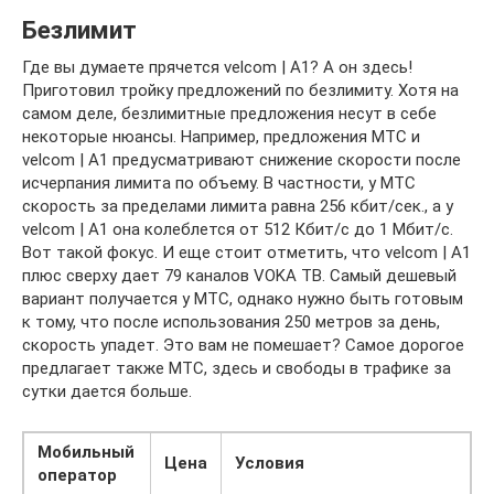
Безлимит
Где вы думаете прячется velcom | A1? А он здесь!
Приготовил тройку предложений по безлимиту. Хотя на
самом деле, безлимитные предложения несут в себе
некоторые нюансы. Например, предложения МТС и
velcom | A1 предусматривают снижение скорости после
исчерпания лимита по объему. В частности, у МТС
скорость за пределами лимита равна 256 кбит/сек., а у
velcom | A1 она колеблется от 512 Кбит/с до 1 Мбит/с.
Вот такой фокус. И еще стоит отметить, что velcom | A1
плюс сверху дает 79 каналов VOKA ТВ. Самый дешевый
вариант получается у МТС, однако нужно быть готовым
к тому, что после использования 250 метров за день,
скорость упадет. Это вам не помешает? Самое дорогое
предлагает также МТС, здесь и свободы в трафике за
сутки дается больше.
Мобильный
Цена
Условия
оператор