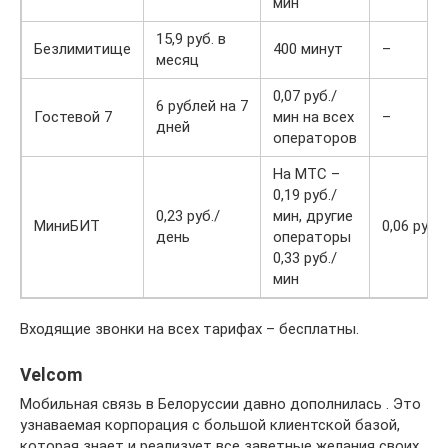
мин
15,9 руб. в
Безлимитище
400 минут
–
месяц
0,07 руб./
6 рублей на 7
Гостевой 7
мин на всех
–
дней
операторов
На МТС –
0,19 руб./
0,23 руб./
мин, другие
МиниБИТ
0,06 руб.
день
операторы
0,33 руб./
мин
Входящие звонки на всех тарифах – бесплатны.
Velcom
Мобильная связь в Белоруссии давно дополнилась . Это
узнаваемая корпорация с большой клиентской базой,
которая знает и реализует все заветные желания своих