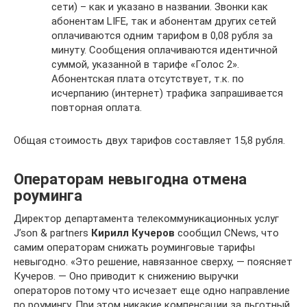
сети) – как и указано в названии. Звонки как
абонентам LIFE, так и абонентам других сетей
оплачиваются одним тарифом в 0,08 рубля за
минуту. Сообщения оплачиваются идентичной
суммой, указанной в тарифе «Голос 2».
Абонентская плата отсутствует, т.к. по
исчерпанию (интернет) трафика запрашивается
повторная оплата.
Общая стоимость двух тарифов составляет 15,8 рубля.
Операторам невыгодна отмена
роуминга
Директор департамента телекоммуникационных услуг
J’son & partners
Кирилл Кучеров
сообщил СNews, что
самим операторам снижать роуминговые тарифы
невыгодно. «Это решение, навязанное сверху, — поясняет
Кучеров. — Оно приводит к снижению выручки
операторов потому что исчезает еще одно направление
по роумингу. При этом никакие компенсации за льготный