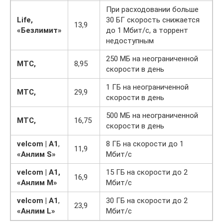
При расходовании больше
Life,
30 БГ скорость снижается
13,9
«Безлимит»
до 1 Мбит/с, а торрент
недоступным
250 МБ на неограниченной
МТС,
8,95
скорости в день
1 ГБ на неограниченной
МТС,
29,9
скорости в день
500 МБ на неограниченной
МТС,
16,75
скорости в день
velcom | A1
,
8 ГБ на скорости до 1
11,9
«Анлим S»
Мбит/с
velcom | A1
,
15 ГБ на скорости до 2
16,9
«Анлим M»
Мбит/с
velcom | A1
,
30 ГБ на скорости до 2
23,9
«Анлим L»
Мбит/с