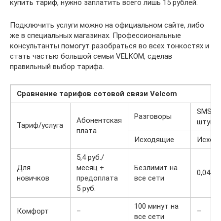
купить тариф, нужно заплатить всего лишь 15 рублей.
Подключить услуги можно на официальном сайте, либо
же в специальных магазинах. Профессиональные
консультанты помогут разобраться во всех тонкостях и
стать частью большой семьи VELKOM, сделав
правильный выбор тарифа.
Сравнение тарифов сотовой связи Velcom
SMS (з
Разговоры
Абонентская
штуку)
Тариф/услуга
плата
Исходящие
Исход
5,4 руб./
Для
месяц +
Безлимит на
0,04 ру
новичков
предоплата
все сети
5 руб.
100 минут на
Комфорт
–
–
все сети