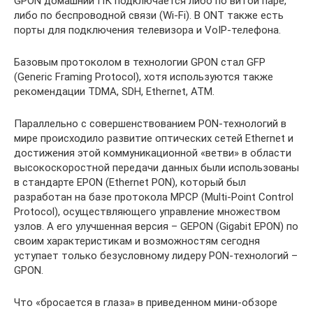
GPON домашний ПК подключается либо по витой паре,
либо по беспроводной связи (Wi-Fi). В ONT также есть
порты для подключения телевизора и VoIP-телефона.
Базовым протоколом в технологии GPON стал GFP
(Generic Framing Protocol), хотя используются также
рекомендации TDMA, SDH, Ethernet, ATM.
Параллельно с совершенствованием PON-технологий в
мире происходило развитие оптических сетей Ethernet и
достижения этой коммуникационной «ветви» в области
высокоскоростной передачи данных были использованы
в стандарте EPON (Ethernet PON), который был
разработан на базе протокола MPCP (Multi-Point Control
Protocol), осуществляющего управление множеством
узлов. А его улучшенная версия – GEPON (Gigabit EPON) по
своим характеристикам и возможностям сегодня
уступает только безусловному лидеру PON-технологий –
GPON.
Что «бросается в глаза» в приведенном мини-обзоре