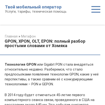
Перейти
Твой мобильный оператор
к
Услуги, тарифы, техническая помощь
контенту
Главная
»
Мегафон
GPON, XPON, OLT, EPON: полный разбор
простыми словами от Хомяка
Технология GPON
или Gigabit PON стала внедряться
относительно недавно. Разберемся, что стало
предпосылками появления технологии GPON, какие у неё
перспективы, а также сравним её с конкурирующими
технологиями – PON и GEPON.
В 2014 году будет отмечаться 45-летие первого
компьютерного сеанса связи, проведенного в США на
расстоянии около 640 км. Это событие считается