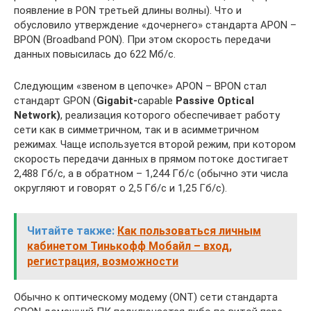
появление в PON третьей длины волны). Что и
обусловило утверждение «дочернего» стандарта APON –
BPON (Broadband PON). При этом скорость передачи
данных повысилась до 622 Мб/с.
Следующим «звеном в цепочке» APON – BPON стал
стандарт GPON (
Gigabit-
capable
Passive
Optical
Network)
, реализация которого обеспечивает работу
сети как в симметричном, так и в асимметричном
режимах. Чаще используется второй режим, при котором
скорость передачи данных в прямом потоке достигает
2,488 Гб/с, а в обратном – 1,244 Гб/с (обычно эти числа
округляют и говорят о 2,5 Гб/с и 1,25 Гб/с).
Читайте также:
Как пользоваться личным
кабинетом Тинькофф Мобайл – вход,
регистрация, возможности
Обычно к оптическому модему (ONT) сети стандарта