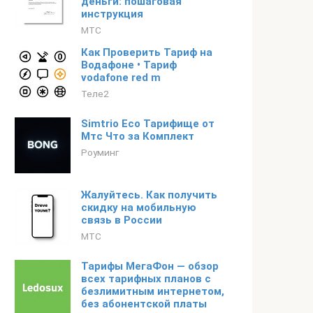
деньги: пошаговая
инструкция
МТС
Как Проверить Тариф на
Водафоне • Тариф
vodafone red m
Теле2
Simtrio Eco Тарифище от
Мтс Что за Комплект
Роуминг
Жалуйтесь. Как получить
скидку на мобильную
связь в России
МТС
Тарифы МегаФон — обзор
всех тарифных планов с
безлимитным интернетом,
без абонентской платы