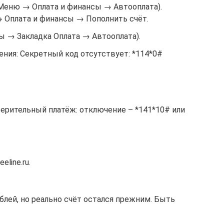
 (Меню → Оплата и финансы → Автооплата).
 Оплата и финансы → Пополнить счёт.
 → Закладка Оплата → Автооплата).
ния: Секретный код отсутствует: *114*0#
верительный платёж: отключение – *141*10# или
line.ru.
ублей, но реально счёт остался прежним. Быть