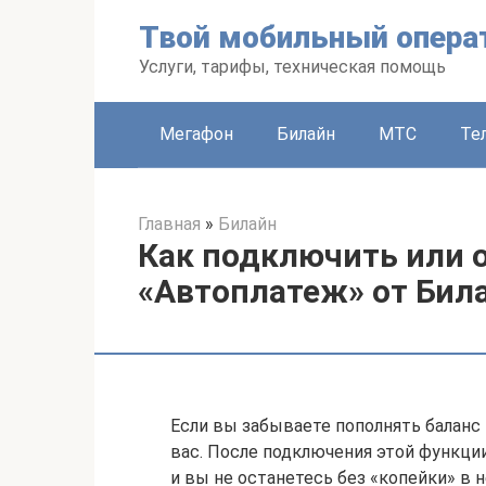
Перейти
Твой мобильный опера
к
контенту
Услуги, тарифы, техническая помощь
Мегафон
Билайн
МТС
Те
Главная
»
Билайн
Как подключить или 
«Автоплатеж» от Бил
Если вы забываете пополнять баланс 
вас. После подключения этой функции
и вы не останетесь без «копейки» в