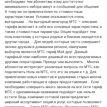
необходимо тем абонентам, кому достаточно
минимального набора минут и сообщений для общения.
К тому же он привлекателен по стоимостным
характеристикам. Условия оказываются очень
выгодными. … На выгодный межгород МТС — описание
тарифа включает в себя все основные характеристики, а
также стоимостные параметры. Опция подойдет тем
пользователям, у которых родные и близкие находятся в
другом городе. … Для людей, которые часто совершают
звонки друзьям в домашнем регионе, наилучшим
выбором является МТС тариф Мой друг. Данный
тарифный план наиболее дешевый из всех предлагаемых
другими операторами. Прежде чем выполнить … Многих
абонентов интересуют различные вопросы по МТС, как
подключить Ноль на МТС, что это за опция и т.д. Для
привлечения новых клиентов и удержания старых многие
компании, работающие в сфере предоставления … Если
необходимо совершать много звонков на все сети тариф
МТС с одноименным названием подойдет как нельзя
кстати. Ведь компания сотовой связи предлагает
широкий ассортимент опций и услуг, которые позволяют
реализовать … Супер МТС область Преимущества МТС