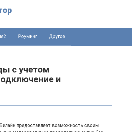
тор
ле2
Роуминг
Другое
ды с учетом
подключение и
 Билайн предоставляет возможность своим