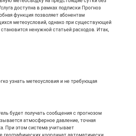
ьную метеосводку на предстоящие сутки без
слуга доступна в рамках подписки Прогноз
обная функция позволяет абонентам
щихся метеоусловий, однако при существующей
 становится ненужной статьей расходов. Итак,
гко узнать метеоусловия и не требующая
тель будет получать сообщения с прогнозом
азывается атмосферное давление, точная
ха. При этом система учитывает
е географических координат автоматически