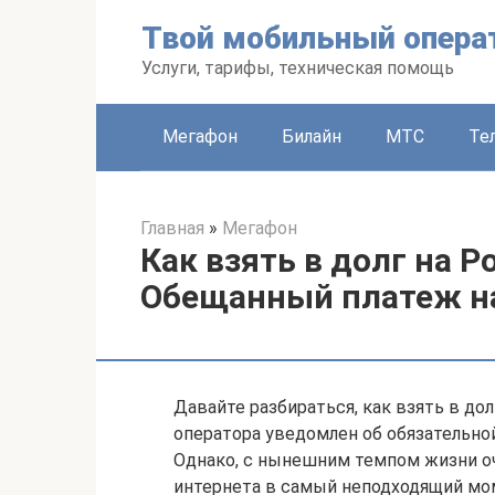
Перейти
Твой мобильный опера
к
контенту
Услуги, тарифы, техническая помощь
Мегафон
Билайн
МТС
Те
Главная
»
Мегафон
Как взять в долг на Р
Обещанный платеж на
Давайте разбираться, как взять в до
оператора уведомлен об обязательно
Однако, с нынешним темпом жизни оче
интернета в самый неподходящий мом