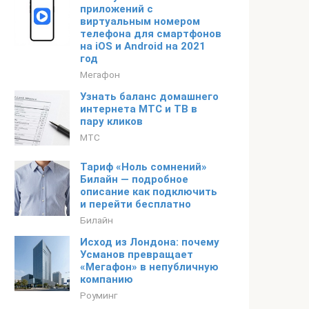
приложений с
виртуальным номером
телефона для смартфонов
на iOS и Android на 2021
год
Мегафон
Узнать баланс домашнего
интернета МТС и ТВ в
пару кликов
МТС
Тариф «Ноль сомнений»
Билайн — подробное
описание как подключить
и перейти бесплатно
Билайн
Исход из Лондона: почему
Усманов превращает
«Мегафон» в непубличную
компанию
Роуминг