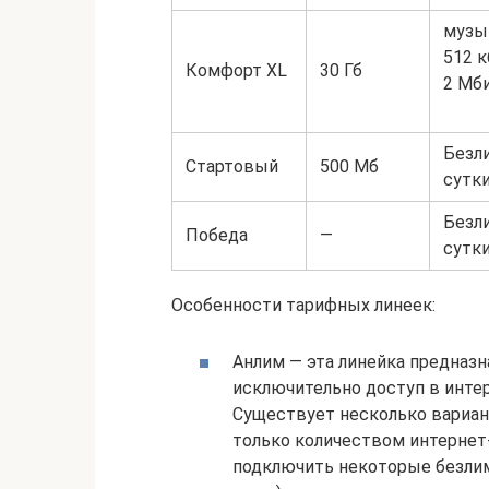
музык
512 к
Комфорт XL
30 Гб
2 Мб
Безл
Стартовый
500 Мб
сутк
Безл
Победа
—
сутк
Особенности тарифных линеек:
Анлим — эта линейка предназ
исключительно доступ в инте
Существует несколько вариант
только количеством интернет
подключить некоторые безлим