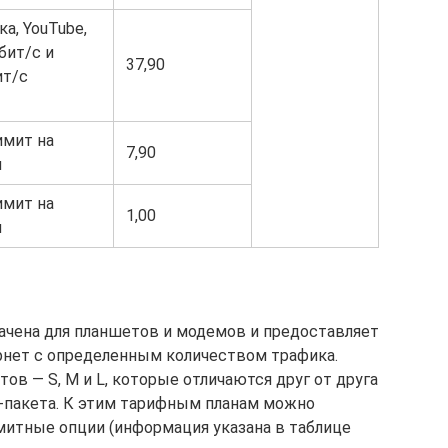
а, YouTube,
бит/c и
37,90
ит/с
имит на
7,90
и
имит на
1,00
и
начена для планшетов и модемов и предоставляет
рнет с определенным количеством трафика.
ов — S, M и L, которые отличаются друг от друга
-пакета. К этим тарифным планам можно
итные опции (информация указана в таблице