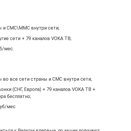
ы и СМС\ММС внутри сети;
угие сети + 79 каналов VOKA ТВ;
б/мес.
 во все сети страны и СМС внутри сети;
онки (СНГ, Европа) + 79 каналов VOKA ТВ +
ра бесплатно;
уб/мес.
ться к Велком впервые, по акции получают