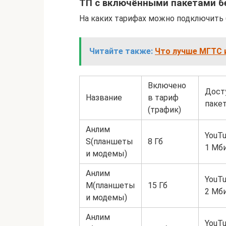
ТП с включёнными пакетами б
На каких тарифах можно подключить 
Читайте также:
Что лучше МГТС и
Включено
Дост
Название
в тариф
паке
(трафик)
Анлим
YouTu
S(планшеты
8 Гб
1 Мб
и модемы)
Анлим
YouTu
M(планшеты
15 Гб
2 Мб
и модемы)
Анлим
YouTu