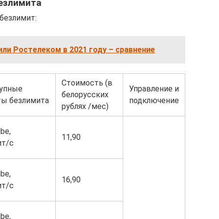
езлимита
безлимит:
ли Ростелеком в 2021 году – сравнение
Стоимость (в
упные
Управление и
белорусских
ты безлимита
подключение
рублях /мес)
be,
11,90
ит/с
be,
16,90
ит/с
be,