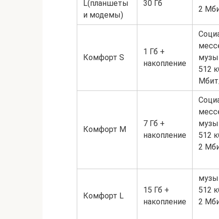
L(планшеты
30 Гб
2 Мб
и модемы)
Соци
месс
1 Гб +
Комфорт S
музык
накопление
512 к
Мбит
Соци
месс
7 Гб +
музык
Комфорт M
накопление
512 к
2 Мб
музык
15 Гб +
512 к
Комфорт L
накопление
2 Мб