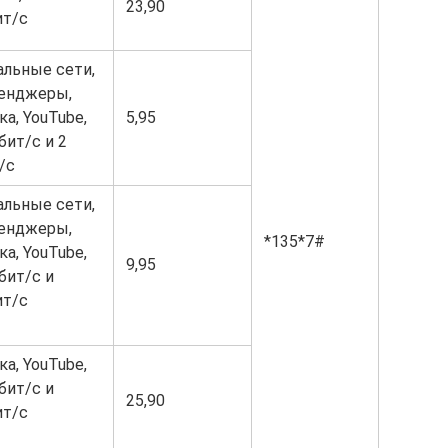
23,90
ит/с
альные сети,
енджеры,
а, YouTube,
5,95
бит/c и 2
/с
альные сети,
енджеры,
*135*7#
а, YouTube,
9,95
бит/c и
ит/с
а, YouTube,
бит/c и
25,90
ит/с