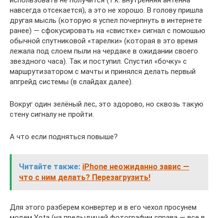
навсегда отсекается), а это не хорошо. В голову пришла
другая мысль (которую я успел почерпнуть в интернете
ранее) — сфокусировать на «свистке» сигнал с помошью
обычной спутниковой «тарелки» (которая в это время
лежала под слоем пыли на чердаке в ожидании своего
звездного часа). Так и поступил. Спустил «бочку» с
маршрутизатором с мачты и принялся делать первый
апгрейд системы (в слайдах далее).
Вокруг один зелёный лес, это здорово, но сквозь такую
стену сигналу не пройти.
А что если подняться повыше?
Читайте также:
iPhone неожиданно завис —
что с ним делать? Перезагрузить!
Для этого разберем конвертер и в его чехол просунем
модем Yota (на предыдущей фотографии справа — все в