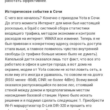
работать эффективнее.
Историческое событие в Сочи
С чего все началось? Конечно с приходом Yota в Сочи.
До этого момента Интернет для меня был настоящей
роскошью, а Squid с системой сбора статистики
входящего трафика, методом экономии и контроля
расходов на интернет. WiMAX все изменил. Теперь я не
был привязан к конкретному адресу, скорость доступа
стала выше, а главное появилось чувство внутренней
свободы (о трафике больше можно было не думать).
Капелькой дегтя оказался лишь тот факт, что все это
работало в офисе в центре города, а вот дома на
окраине, модем от Yota совсем не хотел ловить сеть, а
если ему это иногда и удавалось, то совсем не на долго
(RSSI: менее -80dB, CINR: не более 4dBm). Всему виной
оказался распускающийся по весне лес, стоявший
стеной между домом и предполагаемым местом
нахождения базовой станции. Нужно было искать
решение и я подумал сделать следующее: 1. Приобрести
Wi-Fi маршрутизатор D-Link DIR-320 и прошить его