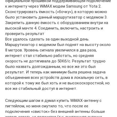
официальной прошивкой поддерживающей подключение
к интернету через WiMAX модем Samsung от Yota 2.
Сконструировать ёмкость («бочку»), в которую можно
было установить данный маршрутизатор с модемом 3.
Закрепить данную ёмкость с оборудованием внутри на
высокой мачте 4. Соединить, включить, настроить и
проверить результат
Все удалось сделать за один выходной день.
Маршрутизатор с модемом был поднят на высоту около
8 метров. Уровень сигнала увеличился в два раза,
интернет стал стабильно работать, но средняя
скорость не дотягивала до 50Кб/с. Результат трудно
было назвать долгожданным, но все же это был
результат. И теперь как минимум была решена задача
объединения всех устройств дома в локальную сеть, в
которой к тому же был хоть и не высокоскоростной, но
все же стабильный доступ в интернет.
Следующим шагом я думал купить WiMAX-антенну с
пигтейлом, но меня смутило то, что после ее
подключения «свисток» без внешней антенны больше
использовать не получится (т.к. внутренняя антенна