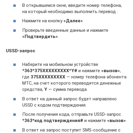
В открывшемся окне, введите номер телефона,
на который необходимо выполнить перевод .
Нажмите на кнопку
«Далее»
.
Проверьте введенные данные и нажмите
«Подтвердить»
.
USSD-запрос
Наберите на мобильном устройстве
*363*375XXXXXXXXX*Y#
и нажмите
«вызов»
,
где
375ХХХХХХХХХ
— номер телефона абонента
МТС, на счет которого переводятся денежные
средства,
Y
— сумма перевода.
В ответ на данный запрос будет направлено
USSD с кодом подтверждения.
После получения кода, отправьте USSD-запрос
*363*код подтверждения#
и нажмите
«вызов»
.
В ответ на запрос поступит SMS-сообщение с