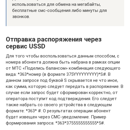
использоваться для обмена на мегабайты,
бесплатные смс-сообщения либо минуты для
звонков.
Отправка распоряжения через
сервис USSD
Для того чтобы воспользоваться данным способом, с
номера абонента должна быть набрана в рамках опции
от МТС «Поделись балансом» комбинация следующего
вида: *363*номер (в формате 375YYYYYYYYY)*S#. В
данном запросе под буквой S скрывается не что иное,
как сумма, которую следует передать в распоряжение. В
случае если запрос будет сформирован корректно, от
оператора поступит код подтверждения. Его следует
также набрать со своего устройства в следующем
формате: *363* #. О результатах операции абонент
будет извещен через СМС-уведомление. Пример
формирования запроса: *363*3755555555555*5#.