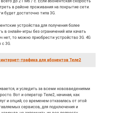
 всего до 21 Мб / с. Если абонентская скорость
треть в районе проживания на покрытие сети.
и будет достаточно типа 3G.
ентские устройства для получения более
ть в онлайн-игры без ограничений или качать
ач нет, то можно приобрести устройство 3G. 4G
 с 3G.
 интернет-трафика для абонентов Теле2
ивается, и уследить за всеми нововведениями
осто. Вот и оператор Теле2, начиная, как
уг и опций, со временем отказалась от этой
тавляемых сервисов, для подключения и
 команда, но запомнить их все попросту