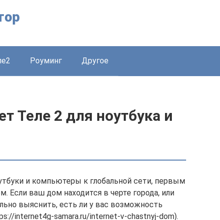
тор
ле2
Роуминг
Другое
т Теле 2 для ноутбука и
утбуки и компьютеры к глобальной сети, первым
. Если ваш дом находится в черте города, или
льно выяснить, есть ли у вас возможность
//internet4g-samara.ru/internet-v-chastnyj-dom).