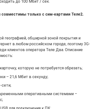
ходить до 100 Мбит / сек.
и совместимы только с сим-картами Теле2.
ой географией, обширной зоной покрытия и
тернет в любом российском городе, поэтому 3G-
ди клиентов оператора Теле Два. Описание
имость:
арточку, которую не потребуется обрезать;
ки – 21,6 Мбит в секунду;
-сети;
временными оперативными системами –
c;
USB для подключения к ПК;