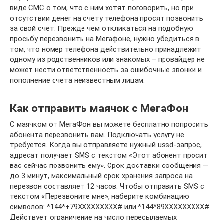
виде СМС о том, что с ним хотят поговорить, но при
отсутствии денег на счету телефона просят позвонить
за свой счет. Прежде чем откликаться на подобную
просьбу перезвонить на Мегафоне, нужно убедиться в
том, что номер телефона действительно принадлежит
одному из родственников или знакомых – провайдер не
может нести ответственность за ошибочные звонки и
пополнение счета неизвестным лицам.
Как отправить маячок с МегаФон
С маячком от МегаФон вы можете бесплатно попросить
абонента перезвонить вам. Подключать услугу не
требуется. Когда вы отправляете нужный ussd-запрос,
адресат получает SMS с текстом «Этот абонент просит
вас сейчас позвонить ему». Срок доставки сообщения —
до 3 минут, максимальный срок хранения запроса на
перезвон составляет 12 часов. Чтобы отправить SMS с
текстом «Перезвоните мне», наберите комбинацию
символов: *144*+79XXXXXXXXX# или *144*89XXXXXXXXX#
Действует ограничение на число пересылаемых