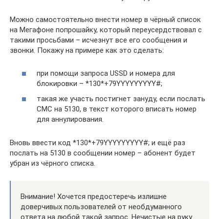
Можно самостоятельно внести номер в чёрный список
на Мегафоне попрошайку, который переусердствовал с
такими просьбами – исчезнут все его сообщения и
звонки. Покажу на примере как это сделать:
при помощи запроса USSD и номера для
блокировки – *130*+79YYYYYYYYY#;
такая же участь постигнет зануду, если послать
СМС на 5130, в текст которого вписать номер
для аннулирования.
Вновь ввести код *130*+79YYYYYYYYY#; и ещё раз
послать на 5130 в сообщении номер – абонент будет
убран из чёрного списка.
Внимание! Хочется предостеречь излишне
доверчивых пользователей от необдуманного
ответа на любой такой запрос. Нечистые на руку