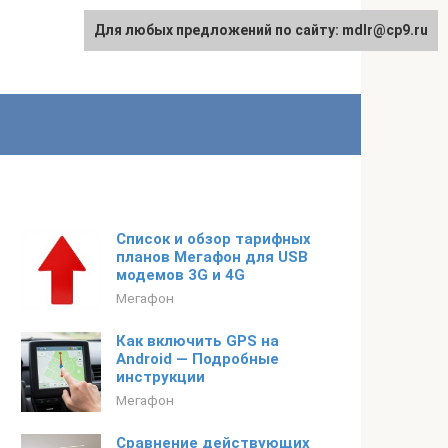
Для любых предложений по сайту: mdlr@cp9.ru
Список и обзор тарифных
планов Мегафон для USB
модемов 3G и 4G
Мегафон
Как включить GPS на
Android — Подробные
инструкции
Мегафон
Сравнение действующих