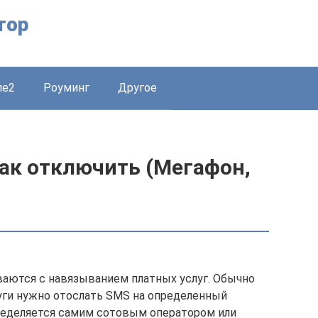
тор
ле2
Роуминг
Другое
 как отключить (Мегафон,
аются с навязыванием платных услуг. Обычно
уги нужно отослать SMS на определенный
ределяется самим сотовым оператором или