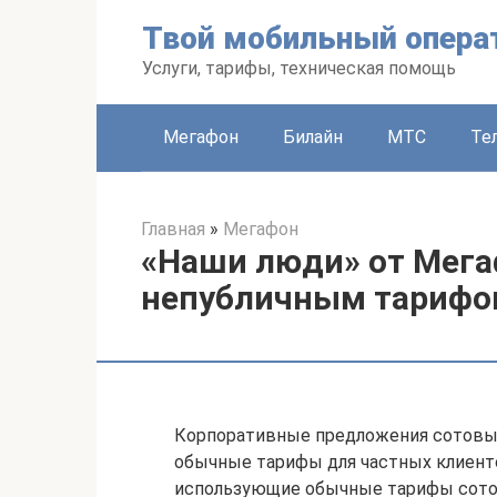
Перейти
Твой мобильный опера
к
контенту
Услуги, тарифы, техническая помощь
Мегафон
Билайн
МТС
Те
Главная
»
Мегафон
«Наши люди» от Мега
непубличным тариф
Корпоративные предложения сотовых
обычные тарифы для частных клиент
использующие обычные тарифы сотов