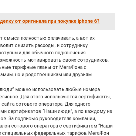
делку от оригинала при покупке iphone 6?
т смысл полностью оплачивать, а вот их
олит снизить расходы, и сотруднику
оступный для обычного подключения.
озможность мотивировать своих сотрудников,
ьные тарифные планы от МегаФона с
амим, но и родственникам или друзьям.
 люди” можно использовать любые номера
егионов. Для этого используются сертификаты,
сайта сотового оператора. Для одного
еми сертификатов “Наши люди”, а по каждому из
ов. За подписью руководителя компании,
салон сотового оператора с сертификатом “Наши
из специальных федеральных тарифов МегаФон